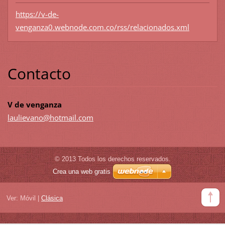
https://v-de-
venganza0.webnode.com.co/rss/relacionados.xml
Contacto
V de venganza
laulieva
no@hotma
il.com
© 2013 Todos los derechos reservados.
Crea una web gratis
Ver:
Móvil
|
Clásica